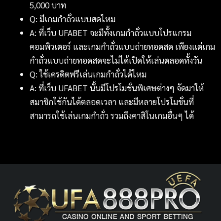
5,000 บาท
Q: มีเกมกำถั่วแบบสดไหม
A: ที่เว็บ UFABET จะมีทั้งเกมกำถั่วแบบโปรแกรม
คอมพิวเตอร์ และเกมกำถั่วแบบถ่ายทอดสด เพียงแต่เกม
กำถั่วแบบถ่ายทอดสดจะไม่ได้เปิดให้เล่นตลอดทั้งวัน
Q: ใช้เครดิตฟรีเล่นเกมกำถั่วได้ไหม
A: ที่เว็บ UFABET นั้นมีโปรโมชั่นพิเศษต่างๆ จัดมาให้
สมาชิกใช้กันได้ตลอดเวลา และมีหลายโปรโมชั่นที่
สามารถใช้เล่นเกมกำถั่ว รวมถึงคาสิโนเกมอื่นๆ ได้