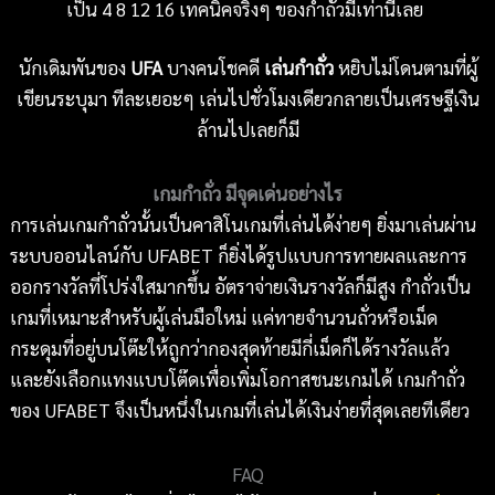
เป็น 4 8 12 16 เทคนิคจริงๆ ของกำถั่วมีเท่านี้เลย
นักเดิมพันของ
UFA
บางคนโชคดี
เล่นกำถั่ว
หยิบไม่โดนตามที่ผู้
เขียนระบุมา ทีละเยอะๆ เล่นไปชั่วโมงเดียวกลายเป็นเศรษฐีเงิน
ล้านไปเลยก็มี
เกมกำถั่ว มีจุดเด่นอย่างไร
การเล่นเกมกำถั่วนั้นเป็นคาสิโนเกมที่เล่นได้ง่ายๆ ยิ่งมาเล่นผ่าน
ระบบออนไลน์กับ UFABET ก็ยิ่งได้รูปแบบการทายผลและการ
ออกรางวัลที่โปร่งใสมากขึ้น อัตราจ่ายเงินรางวัลก็มีสูง กำถั่วเป็น
เกมที่เหมาะสำหรับผู้เล่นมือใหม่ แค่ทายจำนวนถั่วหรือเม็ด
กระดุมที่อยู่บนโต๊ะให้ถูกว่ากองสุดท้ายมีกี่เม็ดก็ได้รางวัลแล้ว
และยังเลือกแทงแบบโต๊ดเพื่อเพิ่มโอกาสชนะเกมได้ เกมกำถั่ว
ของ UFABET จึงเป็นหนึ่งในเกมที่เล่นได้เงินง่ายที่สุดเลยทีเดียว
FAQ