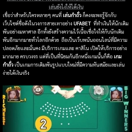
เล่นยังไงให้ได้เงิน
เชื่อว่าสำหรับใครหลายๆ คนที่
เล่นกำถั่ว
ก็คงจะพอรู้จักกับ
เว็บไซต์ชื่อดังในวงการสายเทาอย่าง
UFABET
ที่ทำเงินให้นักเดิม
พันอย่างมหาศาล อีกทั้งยังสร้างความไว้เนื้อเชื่อใจให้กับนักเดิม
พันอีกมากมายทั่วโลกอีกด้วย
ถือเป็นเว็บพนันออนไลน์ที่มีความ
ปลอดภัยและมั่นคง มีบริการเกมและ คาสิโน เปิดให้บริการอย่าง
มากมาย ครบวงจร แต่ที่เป็นที่นิยมกันอีกหนึ่งเกมนั้นก็คือ
เกม
กำถั่ว
เป็นเกมการเดิมพันรูปแบบใหม่ที่มีความทันสมัยและเล่น
ง่ายได้เงินจริง