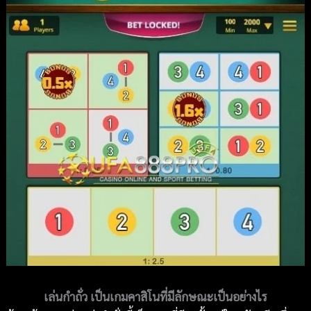
เล่นกำถั่ว เป็นเกมคาสิโนที่มีลักษณะเป็นอย่างไร