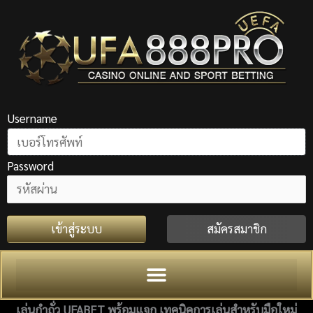
Skip
to
content
Username
Password
เข้าสู่ระบบ
สมัครสมาชิก
เล่นกำถั่ว
UFABET พร้อมแจก
เทคนิคการเล่นสำหรับมือใหม่