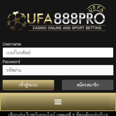
Skip
to
content
Username
Password
เข้าสู่ระบบ
สมัครสมาชิก
เลือกเล่นเว็บพนันออนไลน์
เหตุผลดี ๆ ที่คุณต้องเล่นกับ ยู