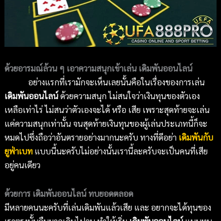
ด้วยอารมณ์ล้วน ๆ เอาความสนุกเข้าเล่น เดิมพันออนไลน์
อย่างแรกที่เรามักจะเห็นเลยนั้นคือในเรื่องของการเล่น
เดิมพันออนไลน์
ด้วยความสนุก ไม่สนใจว่าเงินทุนของตัวเอง
เหลือเท่าไร่ ไม่สนว่าตัวเองจะได้ หรือ เสีย เพราะสุดท้ายจะเล่น
แค่ความสนุกเท่านั้น จนสุดท้ายเงินทุนของผู้เล่นประเภทนี้ก็จะ
หมดไปซึ่งถือว่าอันตรายอย่างมากนะครับ ทางที่ดีอย่า
เดิมพันกับ
ยูฟ่าเบท
แบบนี้นะครับไม่อย่างนั้นเรานี้ละครับจะเป็นคนที่เสีย
อยู่คนเดียว
ด้วยการ เดิมพันออนไลน์ ทบยอดตลอด
มีหลายคนนะครับที่เล่นเดิมพันแล้วเสีย และ อยากจะได้ทุนของ