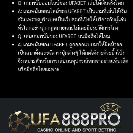
Q: เกมพนันออนไลน์ของ UFABET เล่นได้เงินจริงไหม
A: เกมพนันออนไลน์ของ UFABET เป็นเกมที่เล่นได้เงิน
จริง เพราะยูฟ่าเบทเป็นเว็บตรงที่เปิดให้บริการกับผู้เล่น
ทั่วโลกอย่างถูกกฎหมายและไม่เคยมีประวัติการโกง
Q: เล่นเกมพนันของ UFABET บนมือถือได้ไหม
A: เกมพนันของ UFABET ถูกออกแบบมาให้มีหน้าจอ
เป็นแนวตั้งและจัดวางปุ่มต่างๆ ให้กดได้ง่ายด้วยนิ้วโป้ง
จึงเหมาะสำหรับการเล่นบนอุปกรณ์พกพาอย่างแท็บเล็ต
หรือมือถือโดยเฉพาะ