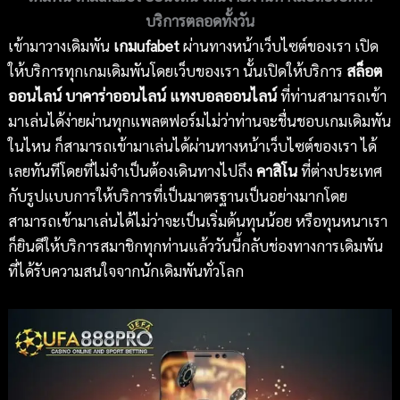
บริการตลอดทั้งวัน
เข้ามาวางเดิมพัน
เกม
ufabet
ผ่านทางหน้าเว็บไซต์ของเรา เปิด
ให้บริการทุกเกมเดิมพันโดยเว็บของเรา นั้นเปิดให้บริการ
สล็อต
ออนไลน์
บาคาร่าออนไลน์
แทงบอลออนไลน์
ที่ท่านสามารถเข้า
มาเล่นได้ง่ายผ่านทุกแพลตฟอร์มไม่ว่าท่านจะชื่นชอบเกมเดิมพัน
ในไหน ก็สามารถเข้ามาเล่นได้ผ่านทางหน้าเว็บไซต์ของเรา ได้
เลยทันทีโดยที่ไม่จำเป็นต้องเดินทางไปถึง
คาสิโน
ที่ต่างประเทศ
กับรูปแบบการให้บริการที่เป็นมาตรฐานเป็นอย่างมากโดย
สามารถเข้ามาเล่นได้ไม่ว่าจะเป็นเริ่มต้นทุนน้อย หรือทุนหนาเรา
ก็ยินดีให้บริการสมาชิกทุกท่านแล้ววันนี้กลับช่องทางการเดิมพัน
ที่ได้รับความสนใจจากนักเดิมพันทั่วโลก