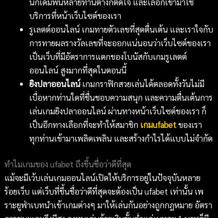
นักเดิมพันหลายท่านต่างก็ติดใจ และเลือกเข้ามาใช้
บริการที่หน้าเว็บไซต์ของเรา
รูเลตต์ออนไลน์ เกมทายตัวเลขที่สุดตื่นเต้น และเราใจกับ
การทายผลรางวัลเลขที่จะออกแน่นอนว่าเว็บไซต์ของเรา
เป็นเว็บที่มีอัตราการแตกของโบนัสกับเกมรูเลตต์
ออนไลน์ สูงมากที่สุดในตอนนี้
ยิงปลาออนไลน์
เกมกราฟิกสวยเล่นได้ตลอดทั้งวันไม่มี
เบื่อหากท่านใดที่ชื่นชอบความสนุก และความตื่นเต้นการ
เล่นเกมยิงปลาออนไลน์ ผ่านทางหน้าเว็บไซต์ของเรา ก็
เป็นอีกทางเลือกที่จะทำให้สมาชิก
เกม
ufabet
ของเรา
ทุกท่านเข้ามาเพลิดเพลิน และสร้างกำไรได้แบบไม่จำกัด
ทำไมเกมของ ufabet ถึงขึ้นชื่อว่าดีที่สุด
แม้จะมีเว้บเล่นเกมออนไลน์เปิดให้บริการอยู่ในปัจจุบันหลาย
ร้อยเว็บ แต่เว็บที่ขึ้นชื่อว่าดีที่สุดจะต้องเป็น ufabet เท่านั้น เพ
ราะยูฟ่าเบทนำเข้าเกมต่างๆ มาให้เล่นกันอย่างถูกกฎหมาย อัตรา