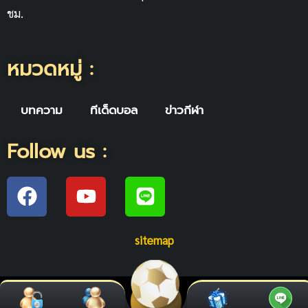
ชม.
หมวดหมู่ :
บทความ
ทีเด็ดบอล
ข่าวกีฬา
Follow us :
F
Y
L
a
o
i
c
u
n
e
t
sitemap
e
b
u
o
b
o
e