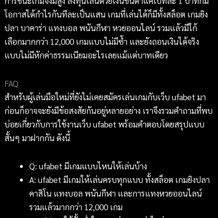
การชนะเกมจึงมีสูง ลงทุนเล่นด้วยเงินขั้นต่ำแค่เบทละ 1 บาทก็มี
โอกาสได้กำไรกันทีละเป็นแสน เกมที่เล่นได้ก็มีทั้งสล็อต เกมยิง
ปลา บาคาร่า แทงบอล พนันกีฬา หวยออนไลน์ รวมแล้วมีใก้
เลือกมากกว่า 12,000 เกมแบบไม่มีซ้ำ และยังถอนเงินได้จริง
แบบไม่มีหักค่าธรรมเนียมอะไรเลยแม้แต่บาทเดียว
FAQ
สำหรับผู้เล่นมือใหม่ที่ยังไม่เคยสมัครเล่นเกมกับเว็บ ufabet มา
ก่อนก็อาจจะยังมีข้อสงสัยกันอยู่หลายอย่าง เราจึงรวมคำถามที่พบ
บ่อยเกี่ยวกับการใช้งานเว็บ ufabet พร้อมคำตอบโดยสรุปแบบ
สั้นๆ มาฝากกัน ดังนี้
Q: ufabet มีเกมแบบไหนให้เล่นบ้าง
A: ufabet มีเกมให้เล่นครบทุกแบบ ทั้งสล็อต เกมยิงปลา
คาสิโน แทงบอล พนันกีฬา และการแทงหวยออนไลน์
รวมแล้วมากกว่า 12,000 เกม