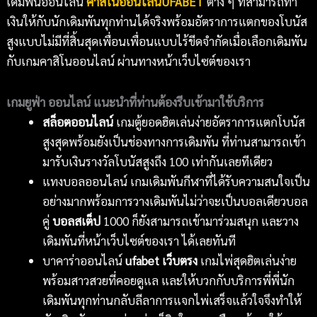
เดิมพันออนไลน์
คาสิโนออนไลน์UFABET
ต่าง ๆ ที่สามารถทำ
เงินให้กับนักเดิมพันทุกท่านได้จริงพร้อมอัตราการแตกของโบนัส
สูงแบบไม่มีที่สิ้นสุดเพื่อนเพื่อนแบบไร้ขีดจำกัดเมื่อเลือกเดิมพัน
กับเกมคาสิโนออนไลน์ ผ่านทางหน้าเว็บไซต์ของเรา
เกมยูฟ่า
ออนไลน์ แนะนำที่ท่านต้องรีบเข้ามาใช้บริการ
สล็อตออนไลน์
เกมตู้ยอดฮิตเล่นง่ายอัตราการแตกโบนัส
สูงสุดพร้อมยังเป็นช่องทางการเดิมพัน ที่ท่านสามารถเข้า
มารับเงินรางวัลโบนัสสูงถึง 100 เท่ากันเลยทีเดียว
แทงบอลออนไลน์ เกมเดิมพันกีฬาที่ได้รับความสนใจเป็น
อย่างมากพร้อมการวางเดิมพันไม่ว่าจะเป็นบอลเดียวบอล
คู่
บอลสเต็ป
1000 ก็ยังสามารถเข้ามาร่วมสนุก และวาง
เดิมพันที่หน้าเว็บไซต์ของเรา ได้เลยทันที
บาคาร่าออนไลน์
ufabet เว็บตรง
เกมไพ่สุดฮิตเล่นง่าย
พร้อมสาวสวยที่คอยดูแล และให้บวกกับบริการพี่พี่นัก
เดิมพันทุกท่านกลับลีลาการแจกไพ่เสร็จแล้วใจจึงทำให้