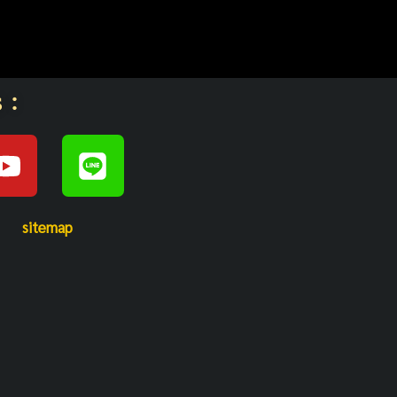
 :
Y
L
o
i
u
n
sitemap
t
e
u
b
e