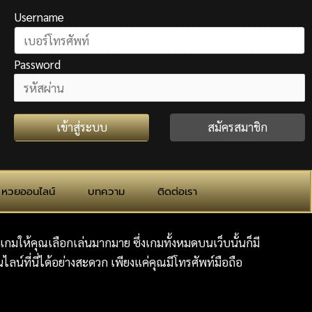
Username
Password
เข้าสู่ระบบ
สมัครสมาชิก
หวยออนไลน์
บทความ
ติดต่อเรา
ี เกมให้คุณเลือกเล่นมากมาย ซึ่งเกมทั้งหมดบนเว็บนั้นก็มี
ลน์ที่นี่ได้อย่างสะดวก เพียงแค่คุณมีโทรศัพท์มือถือ