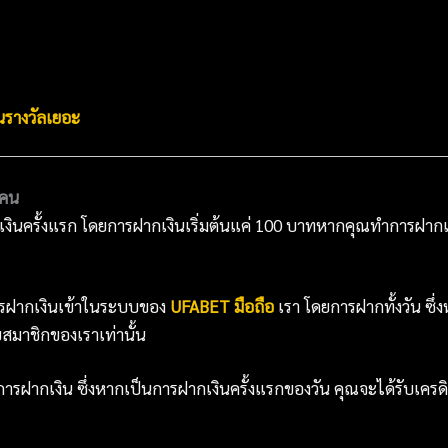
ินรางวัลเยอะ
กคน
งินครั้งแรก โดยการฝากเงินเริ่มต้นแค่ 100 บาทหากคุณทำการฝากเงิ
ารฝากเงินเข้าในระบบของ
UFABET มือถือ
เรา โดยการฝากทั้งวัน ซึ่งห
ับสมาชิกของเราเท่านั้น
ารฝากเงิน ซึ่งหากเป็นการฝากเงินครั้งแรกของวัน คุณจะได้รับเครดิ