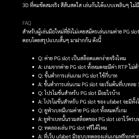
3D ที่คมชัดสมจริง สีสันสดใส เล่นกันได้แบบเพลินๆ ไม่มีเ
FAQ
สำหรับผู้เล่นมือใหม่ที่ยังไม่เคยสมัครเล่นเกมค่าย PG s
ตอบโดยสรุปแบบสั้นๆ มาฝากกัน ดังนี้
Q: ค่าย PG slot เป็นสล็อตแตกง่ายจริงไหม
A: เกมจากค่าย PG slot ทั้งหมดจะมีค่า RTP ไม่ต
Q: ขั้นต่ำการเล่นเกม PG slot ใช้กี่บาท
A: ขั้นต่ำการเล่นเกม PG slot จะเริ่มต้นที่เบท
Q: โปรโมชั่นสำหรับ PG slot มีอะไรบ้าง
A: โปรโมชั่นสำหรับ PG slot ของ ufabet จะมีทั้
Q: ยูฟ่าเบทมีเกมค่าย PG slot ทั้งหมดกี่เกม
A: ยูฟ่าเบทนั้นรวมสล็อตของ PG slot เอาไว้ครบท
Q: ทดลองเล่น PG slot ฟรีได้ไหม
A: ที่เว็บ ufabet มีระบบทดลองเล่นเกมฟรีทุกค่า