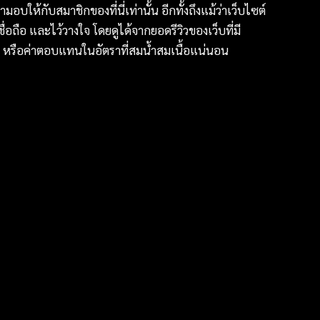
ให้กับสมาชิกของที่นี่เท่านั้น อีกทั้งถึงแม้ว่าเว็บไซต์
ชื่อถือ และไว้วางใจ โดยดูได้จากยอดรีวิวของเว็บที่มี
ัล หรือค่าตอบแทนในอัตราที่สมน้ำสมเนื้อแน่นอน