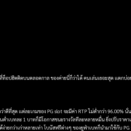
ที่ท็อปฮิตติดบนตลอดกาล ของค่ายนี่ก็ว่าได้ คนเล่นเยอะสุด แตกบ
ื่อว่าดีที่สุด แต่ละเกมของ PG slot จะมีค่า RTP ไม่ต่ำกว่า 96.00% 
นขั้นต่ำเบทละ 1 บาทก็มีโอกาสชนะรางวัลทีละหลายหมื่น ยิ่งปรับราคา
มได้ง่ายกว่าเก่าหลายเท่า โบนัสฟรีต่างๆ ของยูฟ่าเบทก็นำมาใช้กับ