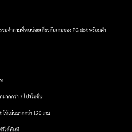
าจึงรวมคำถามที่พบบ่อยเกี่ยวกับเกมของ PG slot พร้อมคำ
าท
กมากกว่า 7 โปรโมชั่น
t ให้เล่นมากกว่า 120 เกม
รีได้ทันที