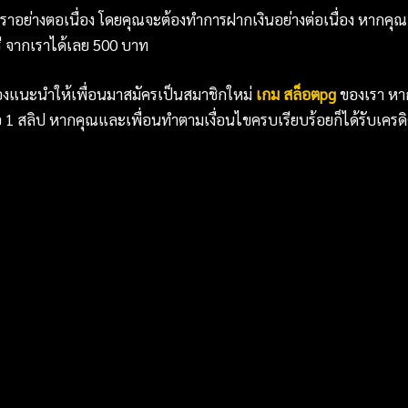
เราอย่างตอเนื่อง โดยคุณจะต้องทำการฝากเงินอย่างต่อเนื่อง หากค
ฟรี จากเราได้เลย 500 บาท
้องแนะนำให้เพื่อนมาสมัครเป็นสมาชิกใหม่
เกม สล็อตpg
ของเรา หาก
 สลิป หากคุณและเพื่อนทำตามเงื่อนไขครบเรียบร้อยก็ได้รับเครดิต