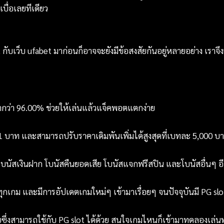
บื่อเลยทีเดียว
lot กับเว็บ ufabet มาก่อนก็อาจจะยังมีข้อสงสัยกันอยู่หลายอย่าง เร
่ำกว่า 96.00% ช่วยให้เล่นแล้วแจ็คพอตแตกง่าย
ละ 1 บาท และสามารถปรับราคาเดิมพันเพิ่มได้สูงสุดที่เบทละ 5,000 บ
งโบนัสเงินฝาก โบนัสคืนยอดเสีย โบนัสแจกฟรีสปิน และโบนัสอื่นๆ อี
ุกเกม และมีการอัปเดตเกมใหม่ๆ เข้ามาเรื่อยๆ จนปัจจุบันมี PG slo
ยซึ่งสามารถใช้กับ PG slot ได้ด้วย สนใจเกมไหนก็เข้ามาทดลองเล่นฟ