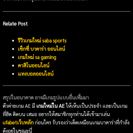
Relate Post
รีวิวเกมใหม่ saba sports
เซ็กซี่ บาคาร่า ออนไลน์
เกมใหม่ sa gaming
คาสิโนออนไลน์
แทงบอลออนไลน์
สรุปในอนาคาต อาจมีเกมรูปแบบอื่นเพื่มมา
ตัวค่ายเกม AE มี
เกมใหม่ใน AE
ให้เห็นเป็นประจำ และเป็นเกม
ที่ฮิต ติดบน เสมอ อยากให้สมาชิกทุกท่านได้เข้ามาเล่น
ufabetเว็บหลัก
ก่อนใคร รับรองว่าเด็ดเหมือนเกมบาคาร่าที่กำลัง
ดังอยู่ในขณะนี่