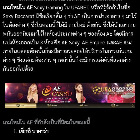
เกมใหม่ใน AE
Sexy Gaming ใน UFABET หรือที่รู้จักกันในชื่อ
Sexy Baccarat มีชื่อเรียกสั้น ๆ ว่า AE เป็นการนำเอาสาว ๆ มาไว้
ในห้องต่าง ๆ ซึ่งในตอนนี้ก็ได้มี เกมใหม่ ด้วยกัน ซึ่งได้นำเอาเกม
พนันยอดนิยมมาไว้ในห้องประเภทต่าง ๆ ของห้อง AE โดยมีการ
แบ่งห้องออกเป็น 3 ห้อง คือ AE Sexy, AE Empire และAE Asia
ภายในแต่ละห้องนั้นก็จะมีสาวสวยคอยให้บริการในการเล่นเกม
ต่าง ๆ ซึ่งแต่ละห้องสาว ๆ เหล่านั้นก็จะมีการแต่งตัวที่แตกต่าง
กันออกไปด้วย
เกมใหม่ใน
AE ที่กำลังเป็นที่นิยมในขณะนี้
เซ็กซี่ บาคาร่า