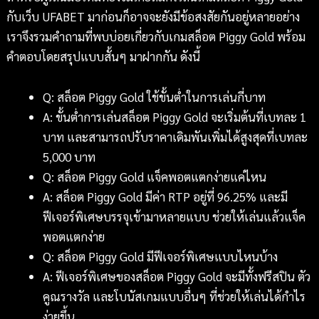
กับเว็บ UFABET มาก่อนก็อาจจะยังมีข้อสงสัยกันอยู่หลายอย่าง
เราจึงรวมคำถามที่พบบ่อยเกี่ยวกับเกมสล็อต Piggy Gold พร้อม
คำตอบโดยสรุปแบบสั้นๆ มาฝากกัน ดังนี้
Q: สล็อต Piggy Gold ใช้ขั้นต่ำในการเล่นกี่บาท
A: ขั้นต่ำการเล่นสล็อต Piggy Gold จะเริ่มต้นที่เบทละ 1
บาท และสามารถปรับราคาเดิมพันเพิ่มได้สูงสุดที่เบทละ
5,000 บาท
Q: สล็อต Piggy Gold แจ็คพอตแตกง่ายแค่ไหน
A: สล็อต Piggy Gold มีค่า RTP อยู่ที่ 96.25% และมี
ฟีเจอร์พิเศษบรรจุเข้ามาหลายแบบ ช่วยให้เล่นแล้วแจ็ค
พอตแตกง่าย
Q: สล็อต Piggy Gold มีฟีเจอร์พิเศษแบบไหนบ้าง
A: ฟีเจอร์พิเศษของสล็อต Piggy Gold จะมีทั้งฟรีสปิน ตัว
คูณรางวัล และโบนัสเกมแบบอื่นๆ ที่ช่วยให้เล่นได้กำไร
ง่ายขึ้น