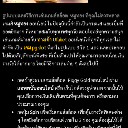
รูปแบบและวิธีการเล่นเกมส์สล็อต
หมูทอง ที่คุณไม่ควรพลาด
เกมส์
หมูทอง
ออนไลน์ ในปัจจุบันนี้กำลังเป็นกระแส และเป็นที่
ยอดฮิตมาก ที่เหมาะสมกับทุกเพศทุกวัย ตอบโจทย์ทุกความสนุก
เล่นเกมส์ผ่านเว็บ
ทางเข้า Ufabet
ออนไลน์ได้ทุกที่ทุกเวลาไม่
จำกัด เป็น
เกม pg slot
ที่มาในรูปแบบ 3 รีล 1 แถว และประกอบ
ไปด้วยสัญลักษณ์พิเศษ ที่เป็นตัวแปรให้คุณสามารถกอบโกยเงิน
รางวัลได้มากมาย โดยมีวิธีการเล่นง่าย ๆ ดังต่อไปนี้
กดเข้าสู่ระบบเกมส์สล็อต Piggy Gold ออนไลน์ ผ่าน
แอพพนันออนไลน์
หรือ เว็บไซต์ตรงยูฟ่าเบท จากนั้นให้
คุณเลือกวางเงินเดิมพันตามที่คุณต้องการ หรือตามงบ
ประมาณของคุณ
กดปุ่ม
Spin
เพื่อเริ่มเกมส์สล็อต เพื่อลุ้นรางวัลพิเศษต่าง
ๆ โดยมีหลักการเพียงแค่ ภายใน 3 ช่อง คุณต้องสุ่มให้ได้
สัญลักษณ์พิเศษจำนวน 3 รูป เรียงติดกัน เพียงเท่านี้ก็มี