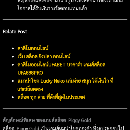
โอกาสได้รับเงินรางวัลตอบแทนแล้ว
Relate Post
คาสิโนออนไลน์
เว็บ สล็อต ยิงปลา ออนไลน์
คาสิโนออนไลน์UFABET บาคาร่า เกมส์สล็อต
UFA888PRO
แมวนำโชค Lucky Neko เล่นง่าย สนุก ได้เงินไว ที่
ufaสล็อตตรง
สล็อต ทุก ค่าย ที่ดังที่สุดในประเทศ
สัญลักษณ์พิเศษ ของเกมส์สล็อต
Piggy Gold
สล็อต Piggy Gold เป็นเกมส์หมูนำโชคทองคำ ที่จะประกอบไป