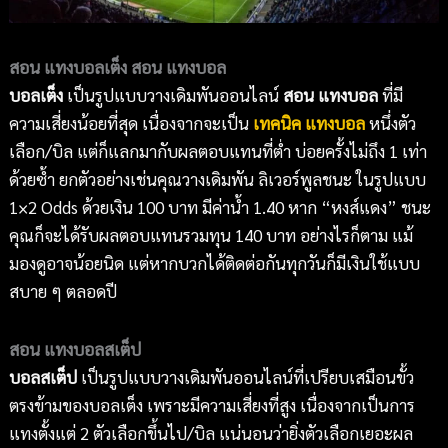
สอน แทงบอลเต็ง สอน แทงบอล
บอลเต็ง
เป็นรูปแบบวางเดิมพันออนไลน์
สอน แทงบอล
ที่มี
ความเสี่ยงน้อยที่สุด เนื่องจากจะเป็น
เทคนิค แทงบอล
หนึ่งตัว
เลือก/บิล แต่ก็แลกมากับผลตอบแทนที่ต่ำ บ่อยครั้งไม่ถึง 1 เท่า
ด้วยซ้ำ ยกตัวอย่างเช่นคุณวางเดิมพัน ลิเวอร์พูลชนะ ในรูปแบบ
1×2 Odds ด้วยเงิน 100 บาท มีค่าน้ำ 1.40 หาก “หงส์แดง” ชนะ
คุณก็จะได้รับผลตอบแทนรวมทุน 140 บาท อย่างไรก็ตาม แม้
มองดูอาจน้อยนิด แต่หากบวกได้ติดต่อกันทุกวันก็มีเงินใช้แบบ
สบาย ๆ ตลอดปี
สอน แทงบอลสเต็ป
บอลสเต็ป
เป็นรูปแบบวางเดิมพันออนไลน์ที่เปรียบเสมือนขั้ว
ตรงข้ามของบอลเต็ง เพราะมีความเสี่ยงที่สูง เนื่องจากเป็นการ
แทงตั้งแต่ 2 ตัวเลือกขึ้นไป/บิล แน่นอนว่ายิ่งตัวเลือกเยอะผล