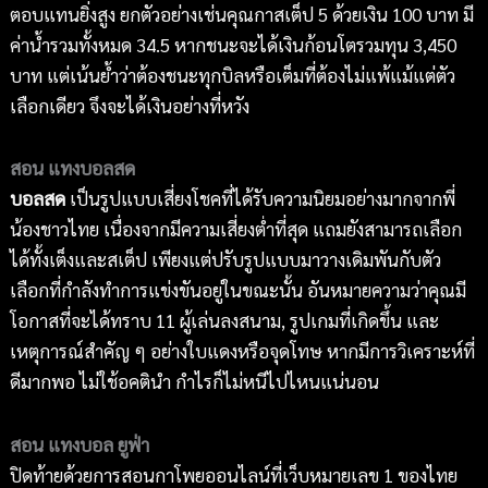
ตอบแทนยิ่งสูง ยกตัวอย่างเช่นคุณกาสเต็ป 5 ด้วยเงิน 100 บาท มี
ค่าน้ำรวมทั้งหมด 34.5 หากชนะจะได้เงินก้อนโตรวมทุน 3,450
บาท แต่เน้นย้ำว่าต้องชนะทุกบิลหรือเต็มที่ต้องไม่แพ้แม้แต่ตัว
เลือกเดียว จึงจะได้เงินอย่างที่หวัง
สอน แทงบอลสด
บอลสด
เป็นรูปแบบเสี่ยงโชคที่ได้รับความนิยมอย่างมากจากพี่
น้องชาวไทย เนื่องจากมีความเสี่ยงต่ำที่สุด แถมยังสามารถเลือก
ได้ทั้งเต็งและสเต็ป เพียงแต่ปรับรูปแบบมาวางเดิมพันกับตัว
เลือกที่กำลังทำการแข่งขันอยู่ในขณะนั้น อันหมายความว่าคุณมี
โอกาสที่จะได้ทราบ 11 ผู้เล่นลงสนาม, รูปเกมที่เกิดขึ้น และ
เหตุการณ์สำคัญ ๆ อย่างใบแดงหรือจุดโทษ หากมีการวิเคราะห์ที่
ดีมากพอ ไม่ใช้อคตินำ กำไรก็ไม่หนีไปไหนแน่นอน
สอน แทงบอล ยูฟ่า
ปิดท้ายด้วยการสอนกาโพยออนไลน์ที่เว็บหมายเลข 1 ของไทย