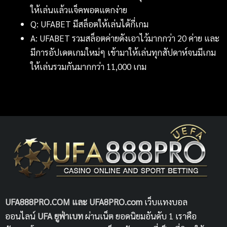
ให้เล่นแล้วแจ็คพอตแตกง่าย
Q: UFABET มีสล็อตให้เล่นได้กี่เกม
A: UFABET รวมสล็อตค่ายดังเอาไว้มากกว่า 20 ค่าย และ
มีการอัปเดตเกมใหม่ๆ เข้ามาให้เล่นทุกสัปดาห์จนมีเกม
ให้เล่นรวมกันมากกว่า 11,000 เกม
UFA888PRO.COM และ UFA8PRO.com
เว็บแทงบอล
ออนไลน์
UFA
ยูฟ่าเบท
ผ่านเน็ต ยอดนิยมอันดับ 1 เราคือ