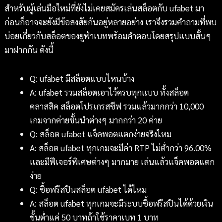
สำหรับผู้เล่นมือใหม่ที่ยังไม่เคยสมัครเล่นสล็อตกับ ufabet มา
ก่อนก็อาจจะยังมีข้อสงสัยกันอยู่หลายอย่าง เราจึงรวมคำถามที่พบ
บ่อยเกี่ยวกับสล็อตของยูฟ่าเบทพร้อมคำตอบโดยสรุปแบบสั้นๆ
มาฝากกัน ดังนี้
Q: ufabet มีสล็อตแบบไหนบ้าง
A: ufabet รวมสล็อตเอาไว้ครบทุกแบบ ทั้งสล็อต
คลาสสิค สล็อตโปรเกรสซีฟ รวมแล้วมากกว่า 10,000
เกมจากค่ายชั้นนำต่างๆ มากกว่า 20 ค่าย
Q: สล็อต ufabet แจ็คพอตแตกง่ายจริงไหม
A: สล็อต ufabet ทุกเกมจะมีค่า RTP ไม่ต่ำกว่า 96.00%
และมีฟีเจอร์พิเศษต่างๆ มากมาย เล่นแล้วแจ็คพอตแตก
ง่าย
Q: ซื้อฟรีสปินสล็อต ufabet ได้ไหม
A: สล็อต ufabet ทุกเกมจะมีระบบซื้อฟรีสปินได้ด้วยเงิน
ขั้นต่ำแค่ 50 บาทถ้าใช้ราคาเบท 1 บาท