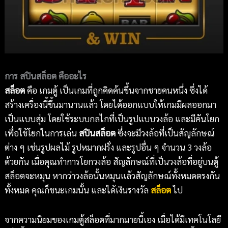
การ สปินสล็อต คืออะไร
สล็อต
คือ เกมตู้ เป็นเกมที่ถูกคิดค้นขึ้นจากชายคนหนึ่ง ซึ่งได้
สร้างเครื่องนี้ขึ้นมานานแล้ว โดยได้ออกแบบให้เกมมีผลออกมา
เป็นแบบสุ่ม โดยใช้ระบบกลไกที่เป็นรูปแบบวงล้อ และมีคันโยก
เพื่อใช้โยกในการเล่น
สปินสล็อต
ซึ่งจะมีวงล้อที่เป็นสัญลักษณ์
ต่าง ๆ เช่นรูปผลไม้ รูปหมากฝรั่ง และรูปอื่น ๆ จำนวน 3 วงล้อ
ด้วยกัน เมื่อคุณทำการโยกวงล้อ สัญลักษณ์ที่เป็นวงล้อที่อยู่บนตู้
สล็อตจะหมุน หากว่าวงล้อนั้นหมุนแล้วสัญลักษณ์ทั้งหมดตรงกัน
ทั้งหมด คุณก็ชนะเกมนั้น และได้เงินรางวัล
สล็อต
ไป
จากความนิยมของเกมตู้สล็อตที่มากมายนี้เอง เมื่อได้มีเทคโนโลยี