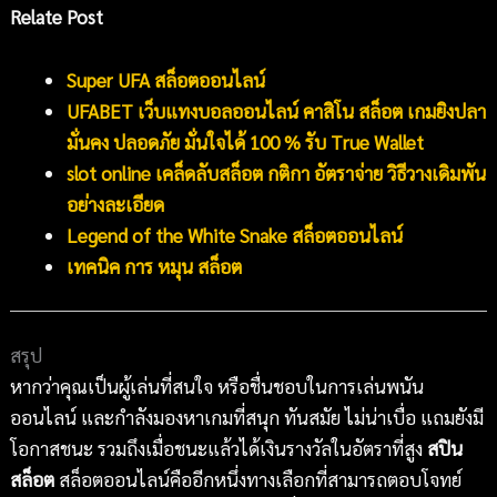
Relate Post
Super UFA สล็อตออนไลน์
UFABET เว็บแทงบอลออนไลน์ คาสิโน สล็อต เกมยิงปลา
มั่นคง ปลอดภัย มั่นใจได้ 100 % รับ True Wallet
slot online เคล็ดลับสล็อต กติกา อัตราจ่าย วิธีวางเดิมพัน
อย่างละเอียด
Legend of the White Snake สล็อตออนไลน์
เทคนิค การ หมุน สล็อต
สรุป
หากว่าคุณเป็นผู้เล่นที่สนใจ หรือชื่นชอบในการเล่นพนัน
ออนไลน์ และกำลังมองหาเกมที่สนุก ทันสมัย ไม่น่าเบื่อ แถมยังมี
โอกาสชนะ รวมถึงเมื่อชนะแล้วได้เงินรางวัลในอัตราที่สูง
สปิน
สล็อต
สล็อตออนไลน์คืออีกหนึ่งทางเลือกที่สามารถตอบโจทย์