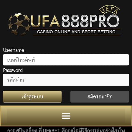
Skip
to
content
Username
Password
เข้าสู่ระบบ
สมัครสมาชิก
การ สปินสล็อต ที่
UFABET คืออะไร มีวิธีการเล่นอย่างไรบ้าง