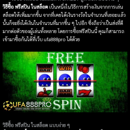
วิธีซื้อ ฟรีสปิน ในสล็อต
เป็นหนึ่งในวิธีการสร้างเงินจากการเล่น
สล็อตให้เพิ่มมากขึ้น จากที่เคยได้เงินรางวัลในจำนวนที่เยอะแล้ว
นั้นก็จะยิ่งได้เงินในจำนวนที่มากขึ้น ๆ ไปอีก ซึ่งถือว่าเป็นส่งที่ดี
มากต่อตัวของผู้เล่นทั้งหลาย โดยการซื้อฟรีสปินนี้ คุณก็สามารถ
เข้ามาซื้อกันได้ที่เว็บ ufa888pro ได้ด้วย
วิธีซื้อ ฟรีสปิน ในสล็อต
แบบง่าย ๆ