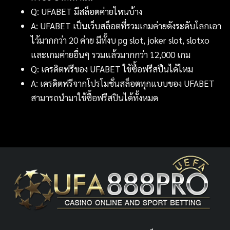
Q: UFABET มีสล็อตค่ายไหนบ้าง
A: UFABET เป็นเว็บสล็อตที่รวมเกมค่ายดังระดับโลกเอา
ไว้มากกว่า 20 ค่าย มีทั้งบ pg slot, joker slot, slotxo
และเกมค่ายอื่นๆ รวมแล้วมากกว่า 12,000 เกม
Q: เครดิตฟรีของ UFABET ใช้ซื้อฟรีสปืนได้ไหม
A: เครดิตฟรีจากโปรโมชั่นสล็อตทุกแบบของ UFABET
สามารถนำมาใช้ซื้อฟรีสปินได้ทั้งหมด