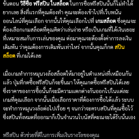
ขั้นตอน
วิธีซื้อ ฟรีสปิน ในสล็อต
ในการซื้อฟรีสปินนั้นก็ไม่ทำได้
ยากเลย สิ่งที่แรกที่คุณต้องทำ คุณจะต้องเข้าไปที่เว็บพนัน
ออนไลน์ที่คุณเลือก จากนั้นให้คุณเลือกไปที่
เกมสล็อต
ซึ่งคุณจะ
ต้องเลือกเกมสล็อตที่คุณคิดว่าเล่นง่าย หรือเป็นเกมที่ได้เงินเยอะ
ที่เหมาะสมกับการเล่นของคุณ ต่อมาคุณจะต้องตั้งค่าการลงเงิน
เดิมพัน ว่าคุณต้องการเดิมพันเท่าไหร่ จากนั้นคุณก็กด
สปิน
สล็อต
ที่เกมได้เลย
เมื่อเกมทำการหมุนวงล้อสล็อตให้มาอยู่ในตำแหน่งที่เหมือนกัน
แล้ว ปุ่มที่กดซื้อฟรีสปินก็จะขึ้นมา ให้คุณกดซื้อฟรีสปินได้เลย
ซึ่งราคาของการซื้อนั้นก็จะมีความแตกต่างกันออกไปในแต่ละ
เกมที่คุณเลือก จากนั้นเมื่อเลือกราคาที่ต้องการซื้อได้แล้ว ระบบ
จะทำการหมุนวงล้อต่อไปเรื่อย ๆ จนกว่าจะครบสปินที่คุณซื้อไว้
ซึ่งสปินทั้งหมดที่ออกมาก็เป็นจำนวนโบนัสที่คะณจะได้รับนั่นเอง
ฟรีสปิน ตัวช่วยที่ดีในการเพิ่มเงินรางวัลของคุณ