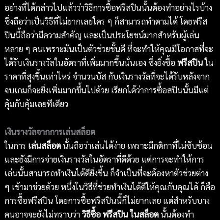
อย่างที่ได้กล่าวไปแล้วว่าวิธีการซื้อฟรีสปินนั้นต้องทำอย่างไรบ้าง
ซึ่งถือว่าเป็นวิธีที่ไม่ยากเลยใคร ๆ ก็สามารถทำตามได้ โดยฟรีส
ปินนี้ถือว่ามีความสำคัญ และเป็นประโยชน์มากสำหรับผู้เล่น
หลาย ๆ คนเพราะมันเป็นตัวช่วยชั้นดี ที่จะทำให้คุณมีโอกาสที่จะ
ได้รับเงินรางวัลในอัตราที่เพิ่มมากขึ้นนั่นเอง ซึ่งยิ่งซื้อ
ฟรีสปิน
ใน
ราคาที่สุงขึ้นเท่าไหร่ จำนวนบัส กับเงินรางวัลที่จะได้รับหลังจาก
จบเกมก็จะยิ่งเพิ่มมากขึ้นไปด้วย เรียกได้ว่าการซื้อสปินนั้นมีแต่
คุ้มกับคุ้มเลยทีเดียว
เงินรางวัลจากการเล่นสล็อต
ในการ
เล่นสล็อต
นั้นถือว่าเล่นได้ง่าย เพราะมีกติกาที่ไม่ซับซ้อน
และยังมีการจ่ายเงินรางวัลในอัตราที่ดีด้วย แต่การจะทำให้การ
เล่นนั้นสามารถทำเงินได้ดียิ่งขึ้น ก็จำเป็นที่จะต้องหาตัวช่วยต่าง
ๆ เข้ามาช่วยด้วย หนึ่งในวิธีที่ช่วยทำเงินได้ดีให้คุณกับคุณได้ ก็คือ
การซื้อฟรีสปิน โดยการซื้อฟรีสปินนี้ก็ไม่ยากเลย แต่สำหรับบาง
คนอาจจะยังไม่ทราบว่า
วิธีซื้อ ฟรีสปิน ในสล็อต
นั้นต้องทำ