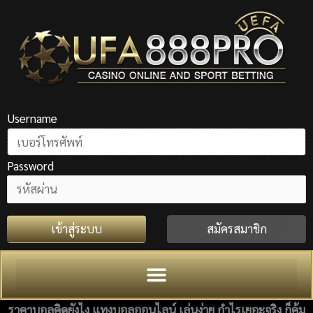
Skip
to
content
Username
Password
เข้าสู่ระบบ
สมัครสมาชิก
ราคาบอลคิดยังไง แทงบอลออนไลน์ เล่นง่าย กำไรเยอะจริง
ก็คุ้ม