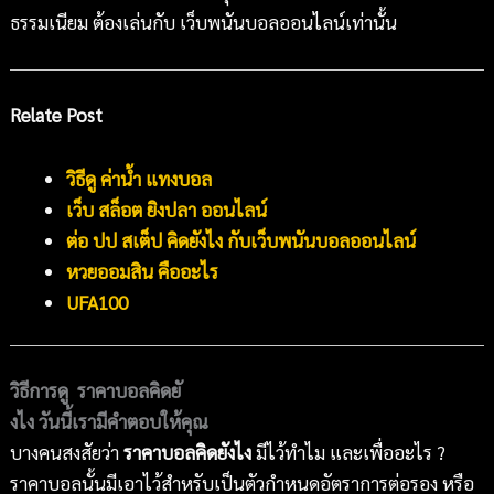
ธรรมเนียม ต้องเล่นกับ เว็บพนันบอลออนไลน์เท่านั้น
Relate Post
วิธีดู ค่าน้ำ แทงบอล
เว็บ สล็อต ยิงปลา ออนไลน์
ต่อ ปป สเต็ป คิดยังไง กับเว็บพนันบอลออนไลน์
หวยออมสิน คืออะไร
UFA100
วิธีการดู
ราคาบอลคิดยั
งไง
วันนี้เรามีคำตอบให้คุณ
บางคนสงสัยว่า
ราคาบอลคิดยังไง
มีไว้ทำไม และเพื่ออะไร ?
ราคาบอลนั้นมีเอาไว้สำหรับเป็นตัวกำหนดอัตราการต่อรอง หรือ