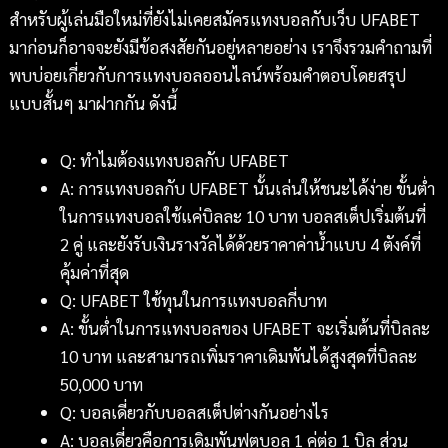
สำหรับผู้เล่นมือใหม่ที่ยังไม่เคยสมัครแทงบอลกับเว็บ UFABET
มาก่อนก็อาจจะยังมีข้อสงสัยกันอยู่หลายอย่าง เราจึงรวมคำถามที่
พบบ่อยเกี่ยวกับการแทงบอลออนไลน์พร้อมคำตอบโดยสรุป
แบบสั้นๆ มาฝากกัน ดังนี้
Q: ทำไมต้องแทงบอลกับ UFABET
A: การแทงบอลกับ UFABET นั้นเล่นให้ชนะได้ง่าย ขั้นต่ำ
ในการแทงบอลใช้แค่บิลละ 10 บาท บอลสเต็ปเริ่มต้นที่
2 คู่ และยังรับเงินรางวัลได้ด้วยราคาค่าน้ำแบบ 4 ตังค์ที่
คุ้มค่าที่สุด
Q: UFABET ใช้ทุนในการแทงบอลกี่บาท
A: ขั้นต่ำในการแทงบอลของ UFABET จะเริ่มต้นที่บิลละ
10 บาท และสามารถเพิ่มราคาเดิมพันได้สูงสุดที่บิลละ
50,000 บาท
Q: บอลเดี่ยวกับบอลสเต็ปต่างกันอย่างไร
A: บอลเดี่ยวคือการเดิมพันฟุตบอล 1 คู่ต่อ 1 บิล ส่วน