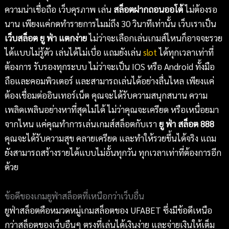
ความน่าเชื่อถือ เว็บคุรภาพ เล่น
สล็อตฝากถอนออโต้
ไม่ต้องรอ
นาน เพียงแค่กดทำรายการไมม่ถึง 30 วินาทีเท่านั้น เว็บเราเป็น
เว็บสล็อต ยู ฟ่า แตกง่าย
ไม่ว่าจะเลือกเล่นเกมส์ไหนก็อาจจะรวย
ได้แบบไม่รู้ตัว เล่นได้ไม่เบื่อ แถมยังเล่น
slot
ได้ทุกเวลาเท่าที่
ต้องการ รับรองทุกระบบ ไม่ว่าจะเป็น IOS หรือ Android ทั้งมือ
ถือและคอมพิวเตอร์ และสามารถเล่นได้อย่างลื่นไหล เพียงแค่
ต้องเชื่อมต่ออินเทอร์เน็ต คุณจะได้รับความสนุกสนาน ความ
เพลิดเพลินอย่างหาที่สุดไม่ได้ ไม่ว่าคุณจะเครียด หรือเหนื่อยมา
จากไหน แค่คุณทำการเล่นเกมส์สล็อตกับเรา
ยู ฟ่า สล็อต 888
คุณจะได้รับความสุข คลายเครียด และทำให้รวยขึ้นได้จริง แถม
ยังสามารถสร้างรายได้แบบไม่อั้นทุกวัน ทุกเวลาเท่าที่ต้องการอีก
ด้วย
ข้อดีของเกมยูฟ่าสล็อตที่เหนือกว่าเว็บอื่น
ยูฟ่าสล็อตคือหมวดหมู่เกมสล็อตของ UFABET ซึ่งมีข้อดีเหนือ
กว่าสล็อตของเว็บอืนๆ ตรงที่เล่นได้เงินง่าย และจ่ายเงินให้เต็ม