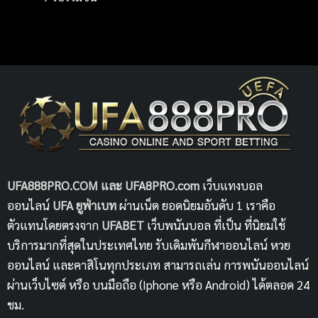
UFA888PRO.COM และ UFA8PRO.com
เว็บแทงบอล
ออนไลน์
UFA
ยูฟ่าเบท
ผ่านเน็ต ยอดนิยมอันดับ 1 เราคือ
ตัวแทนโดยตรงจาก
UFABET
เว็บพนันบอล ที่เป็น ที่นิยมใช้
บริการมากที่สุดในประเทศไทย รับเดิมพันกีฬาออนไลน์ หวย
ออนไลน์ และคาสิโนทุกประเภท สามารถเล่น การพนันออนไลน์
ผ่านเว็บไซต์ หรือ บนมือถือ (Iphone หรือ Android) ได้ตลอด 24
ชม.