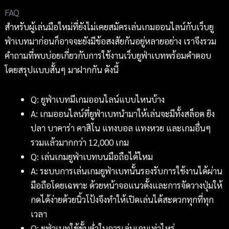
FAQ
สำหรับผู้เล่นมือใหม่ที่ยังไม่เคยสมัครเล่นเกมออนไลน์กับเว็บยู
ฟ่าเบทมาก่อนก็อาจจะยังมีข้อสงสัยกันอยู่หลายอย่าง เราจึงรวม
คำถามที่พบบ่อยเกี่ยวกับการใช้งานเว็บยูฟ่าเบทพร้อมคำตอบ
โดยสรุปแบบสั้นๆ มาฝากกัน ดังนี้
Q: ยูฟ่าเบทมีเกมออนไลน์แบบไหนบ้าง
A: เกมออนไลน์ที่ยูฟ่าเบทนำมาให้เล่นจะมีทั้งสล็อต ยิง
ปลา บาคาร่า คาสิโน แทงบอล แทงหวย และเกมอื่นๆ
รวมแล้วมากกว่า 12,000 เกม
Q: เล่นเกมยูฟ่าเบทบนมือถือได้ไหม
A: ระบบการเล่นเกมยูฟ่าเบทนั้นรองรับการใช้งานได้ผ่าน
มือถือโดยเฉพาะ ด้วยหน้าจอแนวตั้งและการจัดวางปุ่มให้
กดได้ง่ายด้วยนิ้วโป้งจึงทำให้เปิดเล่นได้สะดวกทุกที่ทุก
เวลา
Q: ยูฟ่าเบทใช้ขั้นต่ำในการเล่นเกมเท่าไหร่