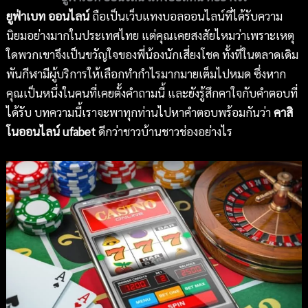
ยูฟ่าเบท ออนไลน์
ถือเป็นเว็บแทงบอลออนไลน์ที่ได้รับความ
นิยมอย่างมากในประเทศไทย แต่คุณเคยสงสัยไหมว่าเพราะเหตุ
ใดพวกเขาจึงเป็นขวัญใจของพี่น้องนักเสี่ยงโชค ทั้งที่ในตลาดเดิม
พันกีฬามีผู้บริการให้เลือกทำกำไรมากมายเต็มไปหมด ซึ่งหาก
คุณเป็นหนึ่งในคนที่เคยตั้งคำถามนี้ และยังรู้สึกคาใจกับคำตอบที่
ได้รับ บทความนี้เราจะพาทุกท่านไปหาคำตอบพร้อมกันว่า
คาสิ
โนออนไลน์ ufabet
ดีกว่าชาวบ้านชาวช่องอย่างไร