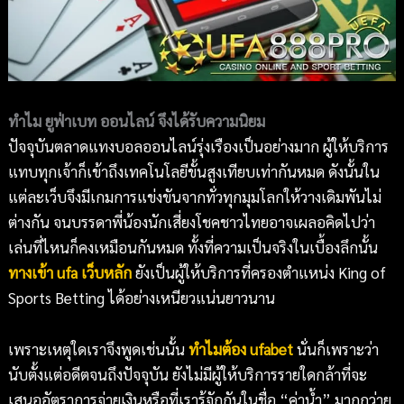
ทำไม ยูฟ่าเบท ออนไลน์ จึงได้รับความนิยม
ปัจจุบันตลาดแทงบอลออนไลน์รุ่งเรืองเป็นอย่างมาก ผู้ให้บริการ
แทบทุกเจ้าก็เข้าถึงเทคโนโลยีขั้นสูงเทียบเท่ากันหมด ดังนั้นใน
แต่ละเว็บจึงมีเกมการแข่งขันจากทั่วทุกมุมโลกให้วางเดิมพันไม่
ต่างกัน จนบรรดาพี่น้องนักเสี่ยงโชคชาวไทยอาจเผลอคิดไปว่า
เล่นที่ไหนก็คงเหมือนกันหมด ทั้งที่ความเป็นจริงในเบื้องลึกนั้น
ทางเข้า ufa เว็บหลัก
ยังเป็นผู้ให้บริการที่ครองตำแหน่ง King of
Sports Betting ได้อย่างเหนียวแน่นยาวนาน
เพราะเหตุใดเราจึงพูดเช่นนั้น
ทำไมต้อง ufabet
นั่นก็เพราะว่า
นับตั้งแต่อดีตจนถึงปัจจุบัน ยังไม่มีผู้ให้บริการรายใดกล้าที่จะ
เสนออัตราการจ่ายเงินหรือที่เรารู้จักกันในชื่อ “ค่าน้ำ” มากกว่ายู