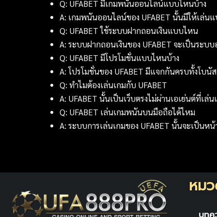
Q: UFABET มีเกมพนันออนไลน์แบบไหนบ้าง
A: เกมพนันออนไลน์ของ UFABET นั้นมีให้เล่น
Q: UFABET ใช้ระบบฝากถอนเงินแบบไหน
A: ระบบฝากถอนเงินของ UFABET จะเป็นระบบออโต้ท
Q: UFABET มีโปรโมชั่นแบบไหนบ้าง
A: โปรโมชั่นของ UFABET มีแจกกันครบทั้งโบนัส
Q: ทำไมต้องเล่นเกมกับ UFABET
A: UFABET นั้นเป็นเว็บตรงไม่ผ่านเอเย่นต์ที่เล่น
Q: UFABET เล่นเกมพนันบนมือถือได้ไหม
A: ระบบการเล่นเกมของ UFABET นั้นจะเป็นหน้าจ
หมวด
บทค