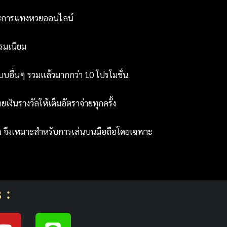
และการแทงหวยออนไลน์
รรมเนียม
บอื่นๆ รวมแล้วมากกว่า 10 โปรโมชั่น
เงินรางวัลให้เต็มอัตราจ่ายทุกครั้ง
ป้ง จึงเหมาะสำหรับการเล่นบนมือถือโดยเฉพาะ
 :
Y
L