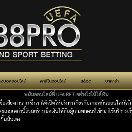
ทงบอลออนไลน์
คาสิโนออนไลน์
สล็อต
บาคาร่า
พนันออนไลน์ที่ UFA BET
อย่างไรให้ได้เงิน
ื่อเสียงมานาน ซึ่งเราได้เปิดให้บริการเกี่ยวกับเกมพนันออนไลน์ไว้ม
มเหล่านี้ล้วนสร้างเม็ดเงินให้กับผู้เล่นทกคนที่เข้ามาใช้บริการเว
ขึ้นนั่นเอง