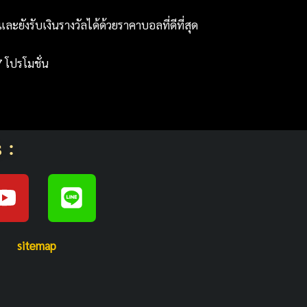
ะยังรับเงินรางวัลได้ด้วยราคาบอลที่ดีที่สุด
 โปรโมชั่น
 :
Y
L
o
i
u
n
sitemap
t
e
u
b