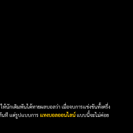
้นักเดิมพันได้ทายผลบอลว่า เมื่อจบการแข่งขันทั้งครึ่ง
ปทันที แต่รูปแบบการ
แทงบอลออนไลน์
แบบนี้จะไม่ค่อย