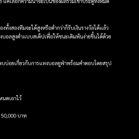
ย แค่เลือกความน่าจะเป็นของผลรวมเข้าประตูทั้งหมด
ั้งสองทีมจะได้สูงหรือต่ำกว่าก็รับเงินรางวัลได้แล้ว
อลสูงต่ำแบบสเต็ปเพื่อให้ชนะเดิมพันง่ายขึ้นได้ด้วย
มที่พบบ่อยเกี่ยวกับการแทงบอลยูฟ่าพร้อมคำตอบโดยสรุป
ำหนดเอาไว้
ะ 50,000 บาท