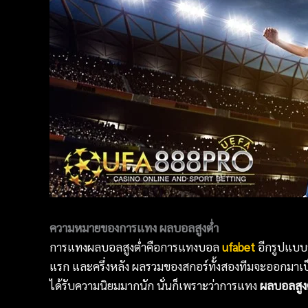
ความหมายของการแทง ผลบอลสูงต่ำ
การแทงผลบอลสูงต่ำคือการแทงบอล
ufabet
อีกรูปแบบห
แรก และครึ่งหลัง ผลรวมของสกอร์ทั้งสองทีมจะออกมาเป็
ได้รับความนิยมมากนัก นั่นก็เพราะว่าการแทง
ผลบอลสูง