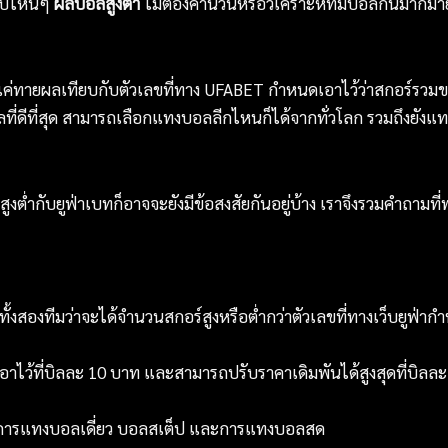
แบบไหนๆ
ผลบอลสูงต่ำ
ไม่ต้องคำนวนหรือวิเคราะห์ทีมบอลกันมากมา
 แค่ทายผลเทียบกับตัวเลขที่ทาง UFABET กำหนดเอาไว้ว่าสกอร์รวมของท
ดีที่สุด สามารถเลือกแทงบอลลีกไหนก็ได้จากทั่วโลก รวมถึงยังแทงบ
สูงต่ำกับยูฟ่าเบทก็อาจจะยังมีข้อสงสัยกันอยู่บ้าง เราจึงรวมคำถา
สองทีมว่าจะได้จำนวนสกอร์สูงหรือต่ำกว่าตัวเลขที่ทางเว็บยูฟ่าก
ไว้ที่บิลละ 10 บาท และสามารถปรับราคาเดิมพันได้สูงสุดที่บิลล
ับการแทงบอลเดี่ยว บอลสเต็ป และการแทงบอลสด