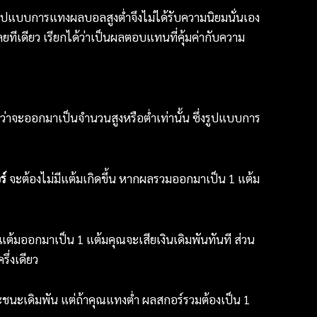
ูปแบบการแทงผลบอลสูงต่ำจึงไม่ได้รับความนิยมนั่นเอง
ยทีเดียว เรียกได้ว่าเป็นผลตอบแทนที่คุ้มค่ากับความ
ว่าจะออกมาเป็นจำนวนสูงหรือต่ำเท่านั้น ซึ่งรูปแบบการ
ร์
จะต้องไม่มีแต้มเกิดขึ้น หากผลรวมออกมาเป็น 1 แต้ม
แต้มออกมาเป็น 1 แต้มคุณจะเสียเงินเดิมพันทันที ส่วน
ึ่งเดียว
จะชนะเดิมพัน แต่ถ้าคุณแทงต่ำ ผลสกอร์รวมต้องเป็น 1