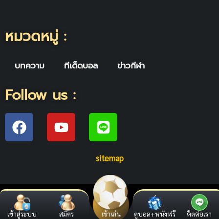
หมวดหมู่ :
บทความ
ทีเด็ดบอล
ข่าวกีฬา
Follow us :
F
Y
L
a
o
i
c
u
n
e
t
sitemap
e
b
u
o
b
o
e
เข้าสู่ระบบ
สมัคร
ดูบอล+หนังฟรี
ติดต่อเรา
k
เข้าเล่น