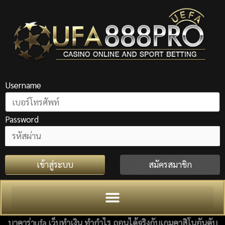
Skip
to
content
Username
Password
เข้าสู่ระบบ
สมัครสมาชิก
บาคาร่า
ufa
เว็บทำเงิน ทำกำไร ถอนได้จริงกับเกมคาสิโนอันดับ