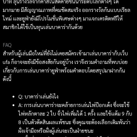
บาท ลุ้นรางวัลจากคาสิโนสดค่ายชั้นนำระดับโลกต่างๆ ได้
มากมาย มีสัญญาณภาพที่คมชัดสมจริง ออกรางวัลกันแบบเรียล
ไทม์ และยูฟ่ายังมีโปรโมชั่นพิเศษต่างๆ มาแจกเครดิตฟรีให้
สมาชิกได้ใช้เป็นทุนเล่นบาคาร่ากันด้วย
FAQ
สำหรับผู้เล่นมือใหม่ที่ยังไม่เคยสมัครเข้ามาเล่นบาคาร่ากับเว็บ
ufa ก็อาจจะยังมีข้อสงสัยกันอยู่บ้าง เราจึงรวมคำถามที่พบบ่อย
เกี่ยวกับการเล่นบาคาร่ายูฟ่าพร้อมคำตอบโดยสรุปมาฝากกัน
ดังนี้
Q: บาคาร่าเล่นยังไง
A: การเล่นบาคาร่าจะคล้ายการเล่นไพ่ป๊อกเด้ง ซึ่งจะใช้
ไพ่หลักตาละ 2 ใบ จั่วไพ่เพิ่มได้ 1 ครั้ง และใช้แต้ม 9 กับ
8 เป็นตัวตัดสินผลแพ้ชนะ ซึ่งคุณจะต้องเลือกเดิมพันว่า
ฝั่งเจ้ามือหรือฝั่งผู้เล่นจะเป็นฝ่ายชนะ