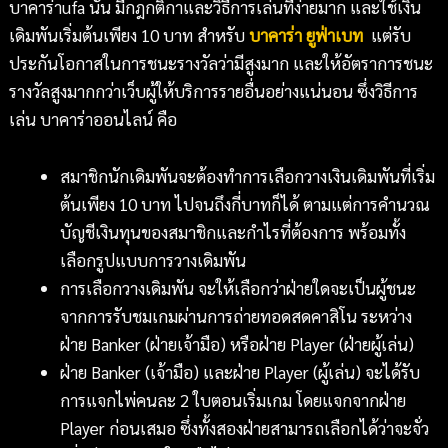
บาคาร่าufa นั้น มีกฎกติกาและวิธีการเล่นที่ง่ายมาก และใช้เงิน
เดิมพันเริ่มต้นเพียง 10 บาท สำหรับ
บาคาร่า ยูฟ่าเบท
แต่รับ
ประกันโอกาสในการชนะรางวัลว่ามีสูงมาก และให้อัตราการชนะ
รางวัลสูงมากกว่าเว็บผู้ให้บริการรายอื่นอย่างแน่นอน ซึ่งวิธีการ
เล่น บาคาร่าออนไลน์ คือ
สมาชิกนักเดิมพันจะต้องทำการเลือกวางเงินเดิมพันที่เริ่ม
ต้นเพียง 10 บาท ไปจนถึงกี่บาทก็ได้ ตามแต่การคำนวณ
บัญชีเงินทุนของสมาชิกและกำไรที่ต้องการ พร้อมทั้ง
เลือกรูปแบบการวางเดิมพัน
การเลือกวางเดิมพัน จะให้เลือกว่าฝ่ายใดจะเป็นผู้ชนะ
จากการรับชมเกมผ่านการถ่ายทอดสดคาสิโน ระหว่าง
ฝ่าย Banker (ฝ่ายเจ้ามือ) หรือฝ่าย Player (ฝ่ายผู้เล่น)
ฝ่าย Banker (เจ้ามือ) และฝ่าย Player (ผู้เล่น) จะได้รับ
การแจกไพ่คนละ 2 ใบตอนเริ่มเกม โดยแจกจากฝ่าย
Player ก่อนเสมอ ซึ่งทั้งสองฝ่ายสามารถเลือกได้ว่าจะจั่ว