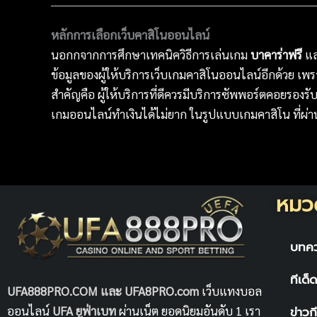
หลักการเลือกเว็บคาสิโนออนไลน์
นอกกจากการศึกษาเทคนิควิธีการเล่นเกม
บาคาร่าฟรี
แล
ข้อมูลของผู้ให้บริการเว็บเกมคาสิโนออนไลน์อีกด้วย เพ
สำคัญคือ ผู้ให้บริการที่ดีควรมีบริการซัพพอร์ตคอยรองร
เกมออนไลน์ทำเงินได้ไม่ยาก ในรูปแบบเกมคาสิโน ที่
หมวด
บทค
ทีเด
UFA888PRO.COM และ UFA8PRO.com
เว็บแทงบอล
ออนไลน์
UFA
ยูฟ่าเบท
ผ่านเน็ต ยอดนิยมอันดับ 1 เรา
ข่าวก