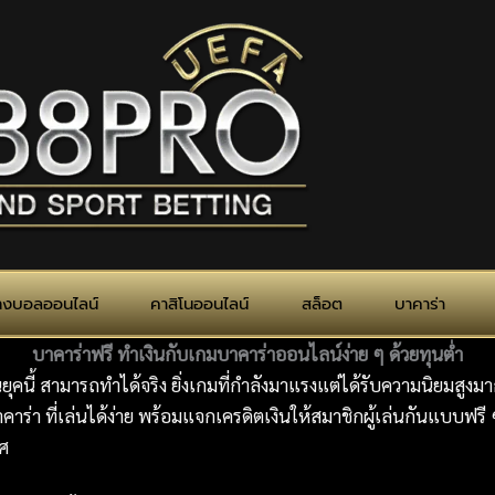
ทงบอลออนไลน์
คาสิโนออนไลน์
สล็อต
บาคาร่า
บาคาร่าฟรี
ทำเงินกับเกมบาคาร่าออนไลน์ง่าย ๆ ด้วยทุนต่ำ
นี้ สามารถทำได้จริง ยิ่งเกมที่กำลังมาแรงแต่ได้รับความนิยมสูงม
ร่า ที่เล่นได้ง่าย พร้อมแจกเครดิตเงินให้สมาชิกผู้เล่นกันแบบฟร
ทศ