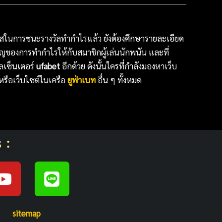
าสในการชนะรางวัลทำกำไรแล้ว ยังต้องศึกษารายละเอียด
คัญของการทำกำไรให้กับสมาชิกผู้เล่นนักพนัน และที่
อลเซ็นเตอร์
ufabet
อีกด้วย ดังนั้นใครที่กำลังมองหาเว็บ
หรือเว็บไซต์ในเครือ
ยูฟ่าเบท
อื่น ๆ ทั้งหมด
 :
Y
L
o
i
u
n
sitemap
t
e