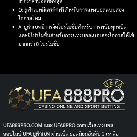
จากราคาบอลที่ดีที่สุด
Q: ยูฟ่าเบทมีเครดิตฟรีสำหรับการแทงบอลแบบสอง
โอกาสไหม
A: ยูฟ่าเบทมีการจัดโปรโมชั่นสำหรับการพนันทุกชนิด
และมีโปรโมชั่นสำหรับการแทงบอลแบบสองโอกาสให้ใช้
มากกว่า 8 โปรโมชั่น
UFA888PRO.COM และ UFA8PRO.com
เว็บแทงบอล
ออนไลน์
UFA
ยูฟ่าเบท
ผ่านเน็ต ยอดนิยมอันดับ 1 เราคือ