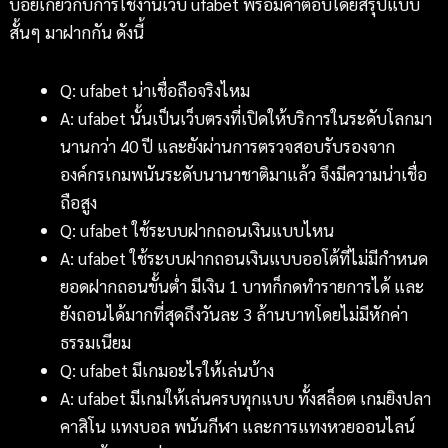
บ่อยเกี่ยวกับการใช้งานเว็บ ufabet พร้อมคำตอบโดยสรุปแบบ
สั้นๆ มาฝากกัน ดังนี้
Q: ufabet น่าเชื่อถือจริงไหม
A: ufabet นั้นเป็นเว็บตรงที่เปิดให้บริการในระดับโลกมา
นานกว่า 40 ปี และยังผ่านการตรวจสอบรับรองจาก
องค์กรเกมพนันระดับนานาชาติมาแล้ว จึงมีความน่าเชื่อ
ถือสูง
Q: ufabet ใช้ระบบฝากถอนเงินแบบไหน
A: ufabet ใช้ระบบฝากถอนเงินแบบออโต้ที่ไม่มีกำหนด
ยอดฝากถอนขั้นต่ำ มีเงิน 1 บาทก็กดทำรายการได้ และ
ยังถอนได้มากที่สุดถึงวันละ 3 ล้านบาทโดยไม่มีหักค่า
ธรรมเนียม
Q: ufabet มีเกมอะไรให้เล่นบ้าง
A: ufabet มีเกมให้เล่นครบทุกแบบ ทั้งสล็อต เกมยิงปลา
คาสิโน แทงบอล พนันกีฬา และการแทงหวยออนไลน์