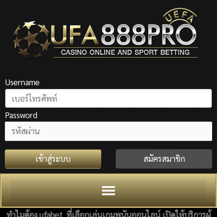
Skip
to
content
Username
Password
เข้าสู่ระบบ
สมัครสมาชิก
ทำไมต้อง
ufabet
ที่เลือกเล่นเกมพนันออนไลน์ เปิดให้บริการผู้