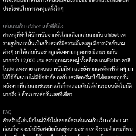
เพื่อเพิ่มโอกาสในการเล่นเดิมพันให้ชนะมากยิ่งขึ้นไม่ให้เสียผล
ประโยชน์ในการลงทุนครั้งใดๆ
เล่นเกมกับ ufabet แล้วดียังไง
สาเหตุที่ทำให้นักพนันจากทั่วโลกเลือกเล่นเกมกับ ufabet เพ
ราะยูฟ่าเบทนั้นเป็นเว็บตรงที่มีความมั่นคงสูง มีการนำเข้าเกม
ต่างๆ มาให้เล่นกันอย่างถูกต้องตามกฎหมาย มีเกมรวมกัน
มากกว่า 12,000 เกม ครบทุกหมวดหมู่ ทั้งสล็อต เกมยิงปลา คาสิ
โนสด แทงหวย แทงบอล พนันกีฬา และยังรวมเครดิตฟรีต่างๆ มา
ให้ใช้กันแบบไม่มีข้อจำกัด กดรับเครดิตฟรีมาใช้ได้ตลอดทุกวัน
หลังจากที่เล่นเกมชนะมาแล้วก็กดถอนเงินได้ผ่านระบบอัตโนมัติ
มากถึง 3 ล้านบาทต่อวันเลยทีเดียว
FAQ
สำหรับผู้เล่นมือใหม่ที่ยังไม่เคยสมัครเล่นเกมกับเว็บ ufabet มา
ก่อนก็อาจจะยังมีข้อสงสัยกันอยู่หลายอย่าง เราจึงรวมคำถามที่พบ