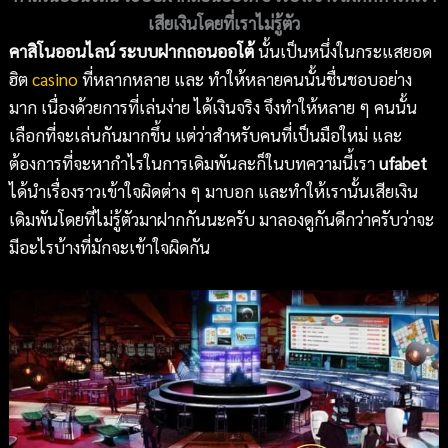
เสียเงิน
โดยที่เราไม่รู้ตัว
คาสิโนออนไลน์ ระบบฝากถอนออโต้
นั้นเป็นหนึ่งในกระแสยอด
ฮิต
casino
ที่หลากหลาย และ ทำให้หลายคนนั้นชื่นชอบอย่าง
มาก เนื่องด้วยการที่เล่นง่าย ได้เงินจริง จึงทำให้หลาย ๆ คนนั้น
เลือกที่จะเล่นกันมากขึ้น แต่ว่าสำหรับคนที่เป็นมือใหม่ และ
ต้องการที่จะหากำไรในการเดิมพันละก็ในบทความนี้เรา
ufabet
ได้นำเรื่องราวเข้าใจผิดต่าง ๆ มาบอก และทำให้เรานั้นเสียเงิน
เดิมพันโดยที่ไม่รู้ตัวมาฝากกันนะครับ มาลองดูกันดีกว่าครับว่าจะ
มีอะไรบ้างที่มักจะเข้าใจผิดกัน