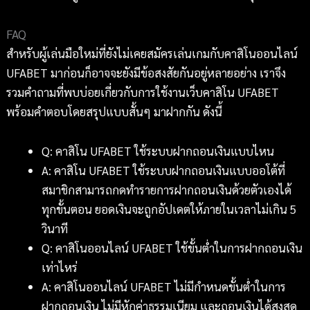
FAQ
สำหรับผู้เล่นมือใหม่ที่ยังไม่เคยสมัครเล่นเกมกับคาสิโนออนไลน์
UFABET มาก่อนก็อาจจะยังมีข้อสงสัยกันอยู่หลายอย่าง เราจึง
รวมคำถามที่พบบ่อยเกี่ยวกับการใช้งานเว็บคาสิโน UFABET
พร้อมคำตอบโดยสรุปแบบสั้นๆ มาฝากกัน ดังนี้
Q: คาสิโน UFABET ใช้ระบบฝากถอนเงินแบบไหน
A: คาสิโน UFABET ใช้ระบบฝากถอนเงินแบบออโต้ที่
สมาชิกสามารถกดทำรายการฝากถอนเงินด้วยตัวเองได้
ทุกขั้นตอน ยอดเงินจะถูกอัปเดตให้ภายในเวลาไม่เกิน 5
วินาที
Q: คาสิโนออนไลน์ UFABET ใช้ขั้นต่ำในการฝากถอนเงิน
เท่าไหร่
A: คาสิโนออนไลน์ UFABET ไม่มีกำหนดขั้นต่ำในการ
ฝากถอนเงิน ไม่มีหักค่าธรรมเนียม และถอนเงินได้สูงสุด