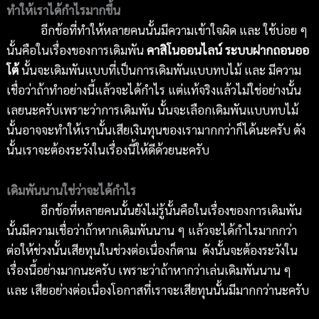
ทำให้เราได้กำไรมากขึ้น
อีกข้อที่ทำให้หลายคนนั้นมีความเข้าใจผิด และ ใช้บ่อย ๆ
นั้นคือในเรื่องของการเดิมพัน
คาสิโนออนไลน์ ระบบฝากถอนออ
โต้
นั้นจะเดิมพันแบบที่เป็นการเดิมพันแบบทบไม้ และ มีความ
เชื่อว่าถ้าทำอย่างนี้แล้วจะได้กำไร แต่แท้จริงแล้วไม่ใช่อย่างนั้น
เลยนะครับเพราะว่าการเดิมพัน นั้นจะเลือกเดิมพันแบบทบไม้
นั้นอาจจะทำให้เรานั้นเสียเงินทุนของเรามากกว่าก็ได้นะครับ ดัง
นั้นเราจะต้องระวังในเรื่องนี้ให้ดีด้วยนะครับ
เดิมพันนานใช่ว่าจะได้กำไร
อีกข้อที่หลายคนนั้นยังไม่รู้นั้นคือในเรื่องของการเดิมพัน
นั้นมีความเชื่อว่าถ้าหากเดิมพันนาน ๆ แล้วจะได้กำไรมากกว่า
ต่อให้ช่วงนั้นเสียทุนในช่วงต่อเนื่องก็ตาม ดังนั้นจะต้องระวังใน
เรื่องนี้อย่างมากนะครับ เพราะว่าถ้าหากว่าเล่นเดิมพันนาน ๆ
และ เสียอย่างต่อเนื่องโอกาสที่เราจะเสียทุนนั้นมีมากกว่านะครับ