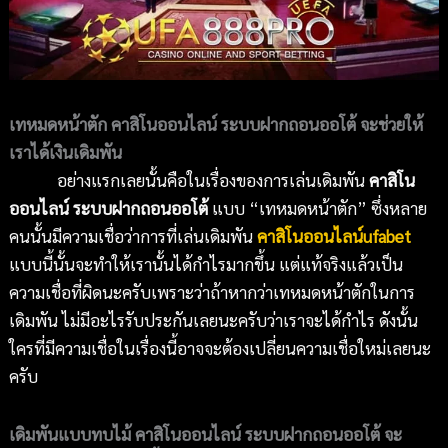
เทหมดหน้าตัก คาสิโนออนไลน์ ระบบฝากถอนออโต้ จะช่วยให้
เราได้เงินเดิมพัน
อย่างแรกเลยนั้นคือในเรื่องของการเล่นเดิมพัน
คาสิโน
ออนไลน์ ระบบฝากถอนออโต้
แบบ “เทหมดหน้าตัก” ซึ่งหลาย
คนนั้นมีความเชื่อว่าการที่เล่นเดิมพัน
คาสิโนออนไลน์ufabet
แบบนี้นั้นจะทำให้เรานั้นได้กำไรมากขึ้น แต่แท้จริงแล้วเป็น
ความเชื่อที่ผิดนะครับเพราะว่าถ้าหากว่าเทหมดหน้าตักในการ
เดิมพัน ไม่มีอะไรรับประกันเลยนะครับว่าเราจะได้กำไร ดังนั้น
ใครที่มีความเชื่อในเรื่องนี้อาจจะต้องเปลี่ยนความเชื่อใหม่เลยนะ
ครับ
เดิมพันแบบทบไม้ คาสิโนออนไลน์ ระบบฝากถอนออโต้ จะ