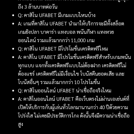
ถึง 3 ล้านบาทต่อวัน
Q: คาสิโน UFABET มีเกมแบบไหนบ้าง
A: เกมที่คาสิโน UFABET นำมาให้บริการจะมีทั้งสล็อต
เกมยิงปลา บาคาร่า แทงบอล พนันกีฬา แทงหวย
ออนไลน์ รวมแล้วมากกว่า 11,000 เกม
Q: คาสิโน UFABET มีโปรโมชั่นเครดิตฟรีไหม
A: คาสิโน UFABET มีโปรโมชั่นเครดิตฟรีสำหรับเกมพนัน
ทุกแบบ แจกทั้งเครดิตฟรีแบบไม่ต้องฝาก เครดิตฟรีไม่
ต้องแชร์ เครดิตฟรีไม่มีเงื่อนไข โบนัสคืนยอดเสีย และ
โบนัสอื่นๆ รวมแล้วมากกว่า 10 โปรโมชั่น
Q: คาสิโนออนไลน์ UFABET น่าเชื่อถือจริงไหม
A: คาสิโนออนไลน์ UFABET คือเว็บตรงไม่ผ่านเอเย่นต์ที่
เปิดให้บริการกับผู้เล่นทั่วโลกมานานกว่า 40 ปีด้วยความ
โปร่งใส ไม่เคยมีประวัติการโกง ดังนั้นจึงมีความน่าเชื่อถือ
สูง